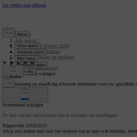
Support
/
Alle auto's
/
XC60 Plug-in Hybrid 2026
/
Gebruikershandleiding
/
Displays, software en telefoon
/
Displays
/
Systeeminstellingen
/
Systeemtaal wijzigen
Ondersteuning op maat
Krijg relevante informatie voor uw specifieke 
Inloggen
Systeemtaal wijzigen
De taal van het autosysteem kun je wijzigen via instellingen.
Bijgewerkt 15/02/2025
Als je een andere taal voor het systeem van je auto wilt instellen, moe