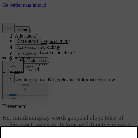
Support
/
Alle auto's
/
XC60 Plug-in Hybrid 2026
/
Gebruikershandleiding
/
Displays, software en telefoon
/
Displays
/
Middendisplay
/
Toetsenbord
Ondersteuning op maat
Krijg relevante informatie voor uw
specifieke auto.
Inloggen
Toetsenbord
Het middendisplay wordt geopend als je tekst of
cijfers moet invoeren. Je kunt veel functies ervan in
de instellingen aanpassen.