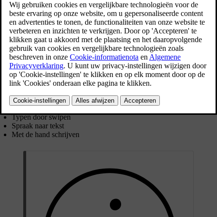
Bijgewerkt 28/10/2024
Je kunt het toetsenbord op het scherm gebruiken om tekst of cijfers
in te voeren. Bijvoorbeeld als je in de navigatie-app naar een
bestemming zoekt of het wachtwoord voor een wifinetwerk moet
invoeren.
De indeling van het toetsenbord kan wisselen afhankelijk van het
type invoerveld waarin je typt.
Het toetsenbord ondersteunt een aantal alternatieve methoden voor
het invoeren van tekst. Voorbeelden daarvan zijn:
Typen door swipen
Spraak naar tekst
Met de hand schrijven