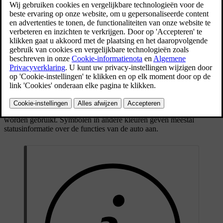
is en goed werkt, en andere symbolen waarschuwen
voor belangrijke informatie of waargenomen
storingen.
Bijgewerkt 30/03/2026
Types en kleuren van symbolen
Sommige symbolen zijn waarschuwingen waarmee je meteen wat
moet doen, terwijl andere symbolen de huidige status van bepaalde
functies aangeven. De kleur van het symbool geeft grofweg aan hoe
belangrijk het symbool is. Rode symbolen zijn het meest kritisch,
terwijl oranje symbolen voor minder dringende waarschuwingen
worden gebruikt. Symbolen in andere kleuren geven meestal
statusinformatie over de functies van de auto aan.