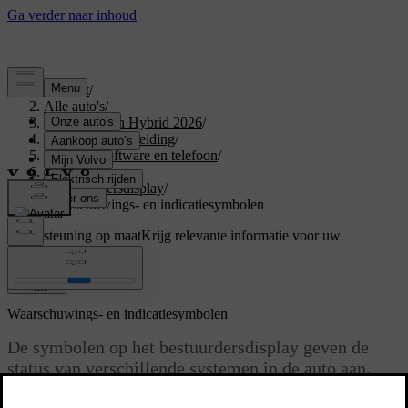
Support
/
Alle auto's
/
XC60 Plug-in Hybrid 2026
/
Gebruikershandleiding
/
Displays, software en telefoon
/
Displays
/
Bestuurdersdisplay
/
Waarschuwings- en indicatiesymbolen
Ondersteuning op maat
Krijg relevante informatie voor uw
specifieke auto.
Inloggen
Waarschuwings- en indicatiesymbolen
De symbolen op het bestuurdersdisplay geven de
status van verschillende systemen in de auto aan.
Sommige symbolen geven aan of een systeem actief