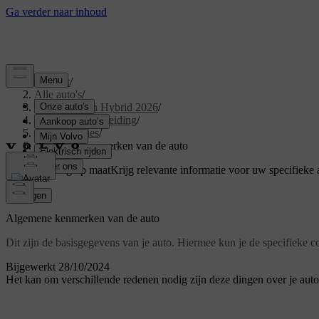
Support
/
Alle auto's
/
XC60 Plug-in Hybrid 2026
/
Gebruikershandleiding
/
Specificaties
/
Algemene kenmerken van de auto
Ondersteuning op maat
Krijg relevante informatie voor uw specifieke 
Inloggen
Algemene kenmerken van de auto
Dit zijn de basisgegevens van je auto. Hiermee kun je de specifieke co
Bijgewerkt 28/10/2024
Het kan om verschillende redenen nodig zijn deze dingen over je auto 