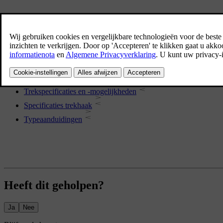
Meer in dit onderwerp
Afmetingen van de auto
Gewichten
Trekspecificaties en -mogelijkheden
Specificaties trekhaak
Typeaanduidingen
Heeft dit geholpen?
Ja
Nee