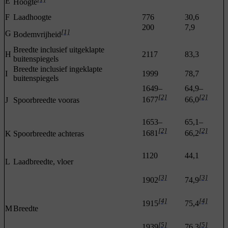
E
Hoogte
F
Laadhoogte
776
30,6
200
7,9
[1]
G
Bodemvrijheid
Breedte inclusief uitgeklapte
H
2117
83,3
buitenspiegels
Breedte inclusief ingeklapte
I
1999
78,7
buitenspiegels
1649–
64,9–
[2]
[2]
1677
66,0
J
Spoorbreedte vooras
1653–
65,1–
[2]
[2]
1681
66,2
K
Spoorbreedte achteras
1120
44,1
L
Laadbreedte, vloer
[3]
[3]
1902
74,9
[4]
[4]
1915
75,4
M
Breedte
[5]
[5]
1939
76,3