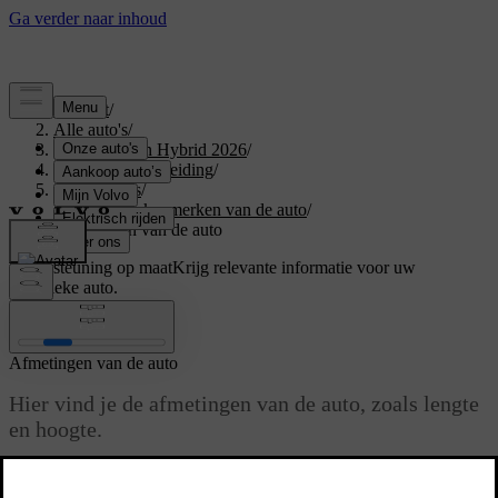
Support
/
Alle auto's
/
XC60 Plug-in Hybrid 2026
/
Gebruikershandleiding
/
Specificaties
/
Algemene kenmerken van de auto
/
Afmetingen van de auto
Ondersteuning op maat
Krijg relevante informatie voor uw
specifieke auto.
Inloggen
Afmetingen van de auto
Hier vind je de afmetingen van de auto, zoals lengte
en hoogte.
Bijgewerkt 30/03/2026
Zoek de afmeting die je zoekt eerst in de afbeeldingen en kijk dan