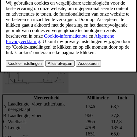
bij de bijbehorende letter in de onderstaande tabel.
Meeteenheid
Millimeter
Inch
Laadlengte, vloer, achterbank
A
1746
68,7
neergeklapt
B
Laadlengte, vloer
960
37,8
C
Wielbasis
2865
112,8
D
Lengte
4708
185,4
1651
65,0
[1]