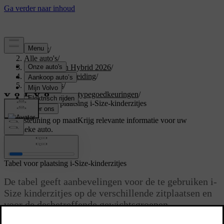
Support
/
Alle auto's
/
XC60 Plug-in Hybrid 2026
/
Gebruikershandleiding
/
Specificaties
/
Certificaten en typegoedkeuringen
/
Tabel voor plaatsing i-Size-kinderzitjes
Ondersteuning op maat
Krijg relevante informatie voor uw
specifieke auto.
Inloggen
Tabel voor plaatsing i-Size-kinderzitjes
De tabel geeft aanbevelingen voor de te gebruiken i-
Size kinderzitjes op de verschillende zitplaatsen en
voor de desbetreffende gewichtsgroepen.
Bijgewerkt 16/04/2025