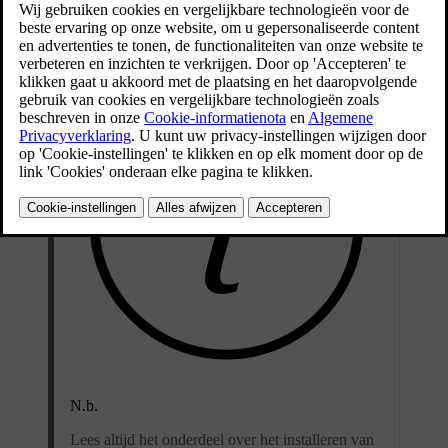
Het kinderzitje moet zijn goedgekeurd conform UN Reg R129.
N.b.
Lees altijd het onderdeel over het installeren van