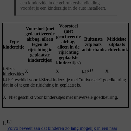
een kinderzitje in de gebruikershandleiding
voordat je een kinderzitje in de auto installeert.
Voorstoel
Voorstoel (met
(met
gedeactiveerde
geactiveerde
airbag, alleen
Buitenste
Middelste
Type
airbag,
tegen de
zitplaats
zitplaats
kinderzitje
alleen in de
rijrichting in
achterbank
achterbank
rijrichting
geplaatste
geplaatste
kinderzitjes)
kinderzitjes)
i-Size-
[1]
X
X
X
i-U
kinderzitjes
i-U: Geschikt voor i-Size-kinderzitje met "universele" goedkeuring
dat in of tegen de rijrichting in geplaatst is.
X: Niet geschikt voor kinderzitjes met universele goedkeuring.
[1]
Volvo beveelt aan dat kinderen zo lang mogelijk in een naar