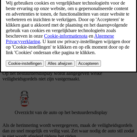
Als de auto merkt dat inzittenden hun veiligheidsgordel niet hebben
vastgemaakt, dan waarschuwt het systeem de bestuurder met een
geluidssignaal en wordt het symbool voor het vastmaken van de
veiligheidsgordel in de plafondconsole en op het bestuurdersdisplay
weergegeven.
Symbool voor herinnering veiligheidsgordel
Op het bestuurdersdisplay wordt aangegeven welke
veiligheidsgordels niet zijn vastgemaakt.
Overzicht van de auto op het bestuurdersdisplay
Als de herinnering wordt weergegeven, maak de veiligheidsgordels
dan zo snel mogelijk en veilig vast. Zet waar nodig de auto stil zodat
je niet wordt afgeleid tijdens het rijden.