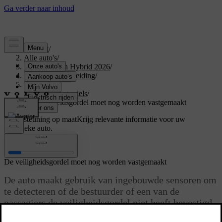
Support
/
Alle auto's
/
XC60 Plug-in Hybrid 2026
/
Gebruikershandleiding
/
Veiligheid
/
Veiligheidsgordels
/
De veiligheidsgordel moet nog worden vastgemaakt
Ondersteuning op maat
Krijg relevante informatie voor uw
specifieke auto.
Inloggen
De veiligheidsgordel moet nog worden vastgemaakt
De auto maakt gebruik van ingebouwde sensoren om
te detecteren of de bestuurder of een van de
passagiers de veiligheidsgordel niet heeft bevestigd.
Bijgewerkt 16/04/2025