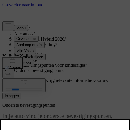
Support
/
Alle auto's
/
XC60 Plug-in Hybrid 2026
/
Gebruikershandleiding
/
Veiligheid
/
Kinderveiligheid
/
Kinderzitjes
/
Verankeringspunten voor kinderzitjes
/
Onderste bevestigingspunten
Ondersteuning op maat
Krijg relevante informatie voor uw
specifieke auto.
Inloggen
Onderste bevestigingspunten
In je auto vind je onderste bevestigingspunten,
waarmee je een kinderzitje op de achterbank kunt
vastzetten.