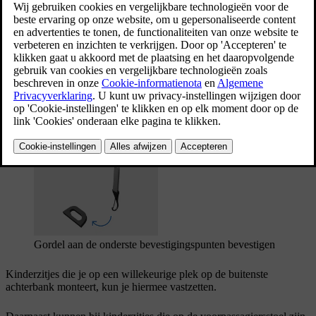
Als je auto het onderste bevestigingspunt als
accessoire heeft, dan kunnen deze
verankeringspunten ook worden gebruikt om
kinderzitjes op de voorpassagiersstoel te bevestigen.
Bijgewerkt 16/04/2025
De onderste bevestigingspunten kunnen vooral worden gebruikt in
combinatie met de veiligheidsgordel in de auto om bepaalde naar
achteren gerichte kinderzitjes vast te zetten.
Gordel aan de onderste bevestigingspunten bevestigen
Kinderzitjes die je op een willekeurige plek op de buitenste
achterbank monteert, kun je hiermee vastzetten.