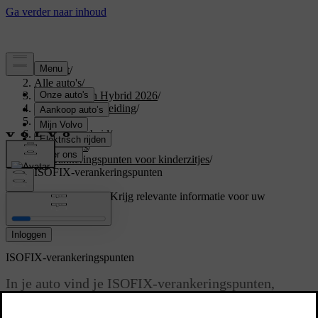
Support
/
Alle auto's
/
XC60 Plug-in Hybrid 2026
/
Gebruikershandleiding
/
Veiligheid
/
Kinderveiligheid
/
Kinderzitjes
/
Verankeringspunten voor kinderzitjes
/
ISOFIX-verankeringspunten
Ondersteuning op maat
Krijg relevante informatie voor uw
specifieke auto.
Inloggen
ISOFIX-verankeringspunten
In je auto vind je ISOFIX
-verankeringspunten,
waarmee je een kinderzitje op de achterbank kunt
vastzetten.