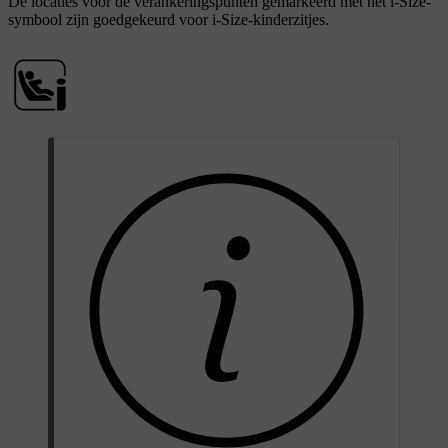
De locaties voor de verankeringspunten gemarkeerd met het i-Size-
symbool zijn goedgekeurd voor i-Size-kinderzitjes.