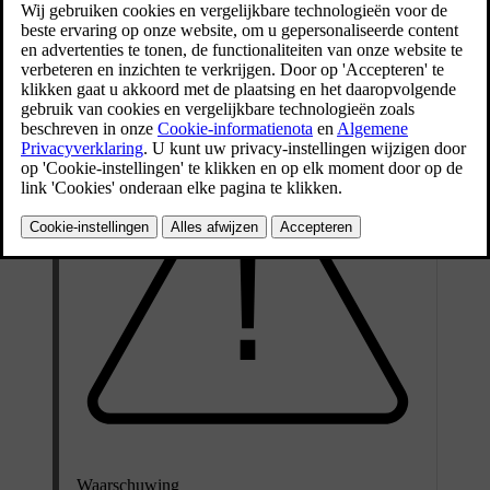
Volvo Support als je niet zeker weet hoe je dat moet
doen.
Bijgewerkt 02/02/2026
Waarschuwing