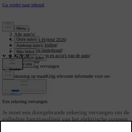
Support
/
Alle auto's
/
XC60 Plug-in Hybrid 2026
/
Gebruikershandleiding
/
Verzorging en onderhoud
/
Elektrisch systeem en accu's van de auto
/
Zekeringen
/
Een zekering vervangen
Ondersteuning op maat
Krijg relevante informatie voor uw
specifieke auto.
Inloggen
Een zekering vervangen
Je moet een doorgebrande zekering vervangen om de
volledige functionaliteit van het elektrische systeem
van de auto te herstellen. Neem contact op met