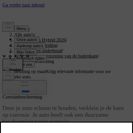
Support
/
Alle auto's
/
XC60 Plug-in Hybrid 2026
/
Gebruikershandleiding
/
Verzorging en onderhoud
/
Reiniging en verzorging van de buitenkant
/
Corrosiebescherming
Ondersteuning op maat
Krijg relevante informatie voor uw
specifieke auto.
Inloggen
Corrosiebescherming
Door je auto schoon te houden, verklein je de kans
op corrosie. Je auto heeft ook een duurzame
bescherming tegen corrosie.
Bijgewerkt 28/10/2024