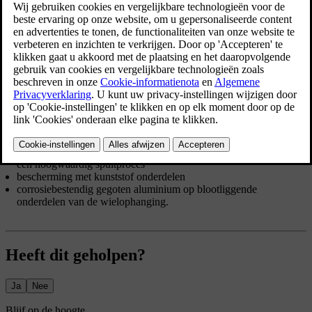
Normaal gesproken heeft de corrosiebescherming van je auto geen
onderhoud nodig, mits je de auto regelmatig reinigt en wast.
Daarmee verwijder je de corrosieve stoffen. Maak glanzende
sierelementen niet schoon met sterke alkalische of zure
schoonmaakmiddelen. Dit kan corrosie veroorzaken. Wegdekken
met grind of steentjes kunnen barstjes in de lak veroorzaken,
waardoor corrosie kan ontstaan. Laat dergelijke schade herstellen
zodra je die opmerkt.
De corrosie- en slijtagebescherming van de carrosserie bestaat uit:
beschermende coatings, zowel op het plaatstaal als aangebracht in
een hoogwaardig spuitproces
bescherming met kunststof onderdelen
corrosiebestendig gegoten aluminium op blootliggende
onderdelen van de wielophanging.
Heeft dit geholpen?
Ja
Nee