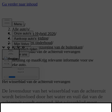
Support
/
Alle auto's
/
XC60 Plug-in Hybrid 2026
/
Gebruikershandleiding
/
Verzorging en onderhoud
/
Reiniging en verzorging van de buitenkant
/
Het wisserblad van de achterruit vervangen
Ondersteuning op maat
Krijg relevante informatie voor uw
specifieke auto.
Inloggen
Het wisserblad van de achterruit vervangen
De levensduur van het wisserblad van de achterruit
wordt beïnvloed door het water en vuil dat van de
achterruit wordt geveegd. Het wisserblad moet
worden vervangen zodra het tekenen van slijtage