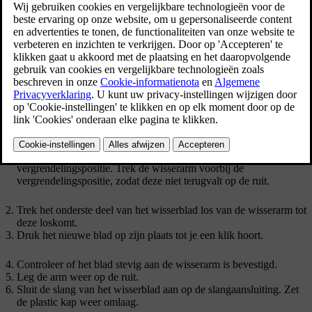
begint te vertonen.
Bijgewerkt 16/04/2025
Pak het wisserblad in het midden vast en til het weg van de
achterruit. Halverwege kun je wat weerstand voelen; dit is de
vergrendelingspositie. Trek de wisserarm voorbij de
vergrendelingspositie, zodat deze niet terugvalt op de ruit.
Trek het onderste deel van het wisserblad los van de wisserarm tot
deze loskomt.
Druk het nieuwe blad op zijn plaats tot je een klik hoort.
Controleer of het blad stevig aan de wisserarm is bevestigd.
Leg de arm weer op de ruit.
Sluit de slang van het wisserblad aan op de slangaansluiting. Zet
de plastic kap weer omlaag.