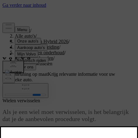
Support
/
Alle auto's
/
XC60 Plug-in Hybrid 2026
/
Gebruikershandleiding
/
Verzorging en onderhoud
/
Wielen en banden
/
Wielen verwisselen
Ondersteuning op maat
Krijg relevante informatie voor uw
specifieke auto.
Inloggen
Wielen verwisselen
Als je een wiel moet verwisselen, is het belangrijk
dat je de aanbevolen procedure volgt.
Bijgewerkt 01/08/2025