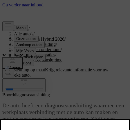
Support
/
Alle auto's
/
XC60 Plug-in Hybrid 2026
/
Gebruikershandleiding
/
Verzorging en onderhoud
/
Service en reparaties
/
Boorddiagnoseaansluiting
Ondersteuning op maat
Krijg relevante informatie voor uw
specifieke auto.
Inloggen
Boorddiagnoseaansluiting
De auto heeft een diagnoseaansluiting waarmee een
werkplaats verbinding met de auto kan maken en
met de systemen kan communiceren. Sluit geen
apparatuur aan die niet is goedgekeurd door Volvo.