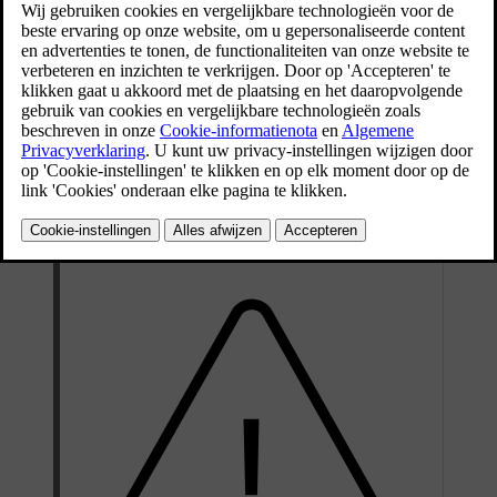
Bijgewerkt 28/10/2024
De diagnoseaansluiting is van het type OBDII.
De diagnoseaansluiting bevindt zich onder het dashboard, vlak bij
de ontgrendelhendel voor de motorkap.
Verkeerd gebruik van de diagnoseaansluiting kan een negatieve
impact op de systemen en software van de auto hebben. Dat omvat
[1]
onder meer het aansluiten van niet-goedgekeurde apparatuur
en
het installeren van software of diagnoseapparatuur.