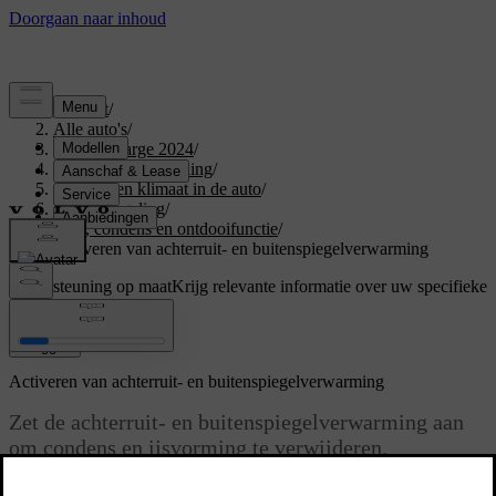
Support
/
Alle auto's
/
C40 Recharge 2024
/
Gebruikershandleiding
/
Comfort en klimaat in de auto
/
Klimaatregeling
/
IJs, condens en ontdooifunctie
/
Activeren van achterruit- en buitenspiegelverwarming
Ondersteuning op maat
Krijg relevante informatie over uw specifieke
auto.
Inloggen
Activeren van achterruit- en buitenspiegelverwarming
Zet de achterruit- en buitenspiegelverwarming aan
om condens en ijsvorming te verwijderen.
Bijgewerkt 15-02-2025