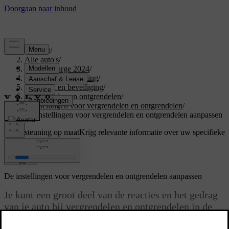
Support
/
Alle auto's
/
C40 Recharge 2024
/
Gebruikershandleiding
/
Instappen en beveiliging
/
Vergrendelen en ontgrendelen
/
Instellingen voor vergrendelen en ontgrendelen
/
De instellingen voor vergrendelen en ontgrendelen aanpassen
Ondersteuning op maat
Krijg relevante informatie over uw specifieke
auto.
Inloggen
De instellingen voor vergrendelen en ontgrendelen aanpassen
Je kunt een groot deel van de reacties en het gedrag
van je auto bij vergrendelen en ontgrendelen in de
instellingen aanpassen.