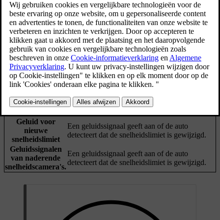
De huidige snelheidslimiet wordt op het bestuurdersdisplay
weergegeven; dat helpt je om je aan de wettelijke snelheid te
houden. Er kunnen ook waarschuwingen worden gegeven als je de
snelheidslimiet overschrijdt.
De auto kan informatie over verkeersborden
Informatie over
detecteren en weergeven, zoals de
verkeersborden
snelheidslimiet.
[1]
Intelligent Speed Assist
kan je met
Waarschuwingen
geluidssignalen waarschuwen of de reactie van
voor
het gaspedaal aanpassen als je de
snelheidslimieten
snelheidslimiet overschrijdt.
Geluid voor
Een geluidssignaal geeft aan of de auto
nieuwe
detecteert dat de snelheidslimiet is gewijzigd.
snelheidslimiet
Geluidssignalen
Een geluidssignaal geeft aan of de auto
van naderende
detecteert dat de snelheidslimiet is gewijzigd.
snelheidscamera's.