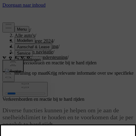
Support
/
Alle auto's
/
C40 Recharge 2024
/
Gebruikershandleiding
/
Rijhulp en navigatie
/
Rijden met ondersteuning
/
Verkeersborden en reactie bij te hard rijden
Ondersteuning op maat
Krijg relevante informatie over uw specifieke
auto.
Inloggen
Verkeersborden en reactie bij te hard rijden
Diverse functies kunnen je helpen om je aan de
snelheidslimiet te houden en te voorkomen dat je per
ongeluk te hard rijdt.
Bijgewerkt 28-10-2024