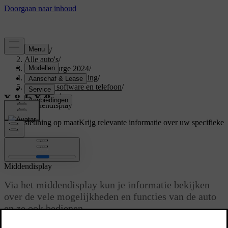
Support
/
Alle auto's
/
C40 Recharge 2024
/
Gebruikershandleiding
/
Displays, software en telefoon
/
Displays
/
Middendisplay
Ondersteuning op maat
Krijg relevante informatie over uw specifieke
auto.
Inloggen
Middendisplay
Via het middendisplay kun je informatie bekijken
over de vele mogelijkheden en functies van de auto
en ze ook bedienen.
Bijgewerkt 02-07-2025