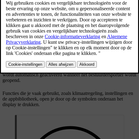
Het middendisplay bevindt zich in het midden van het dashboard en
wordt automatisch geactiveerd wanneer het bestuurdersportier wordt
geopend.
Functies die je vaak gebruikt, zoals klimaatregeling, instellingen en
de appbibliotheek, open je door op de symbolen onderaan het
display te drukken.