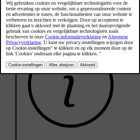
Bijgewerkt 28-10-2024
Verander de taal van het toetsenbord als je tekst in een andere taal
wilt typen. Dat is bijvoorbeeld handig als je in het buitenland rijdt en
een bestemming of adres in de plaatselijke taal wilt zoeken.