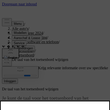
Support
/
Alle auto's
/
C40 Recharge 2024
/
Gebruikershandleiding
/
Displays, software en telefoon
/
Displays
/
Middendisplay
/
Toetsenbord
/
De taal van het toetsenbord wijzigen
Ondersteuning op maat
Krijg relevante informatie over uw specifieke
auto.
Inloggen
De taal van het toetsenbord wijzigen
Je kunt de taal voor het toetsenbord van het
middendisplay op het toetsenbord zelf aanpassen.