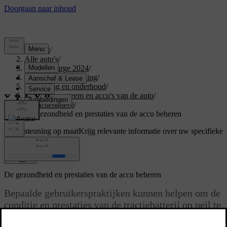
Support
/
Alle auto's
/
C40 Recharge 2024
/
Gebruikershandleiding
/
Verzorging en onderhoud
/
Elektrisch systeem en accu's van de auto
/
Tractiebatterij
/
De gezondheid en prestaties van de accu beheren
Ondersteuning op maat
Krijg relevante informatie over uw specifieke
auto.
Inloggen
De gezondheid en prestaties van de accu beheren
Bepaalde gebruikerspraktijken kunnen helpen om de
conditie en prestaties van de tractiebatterij op peil te
houden. Bepaalde scenario's kunnen leiden tot