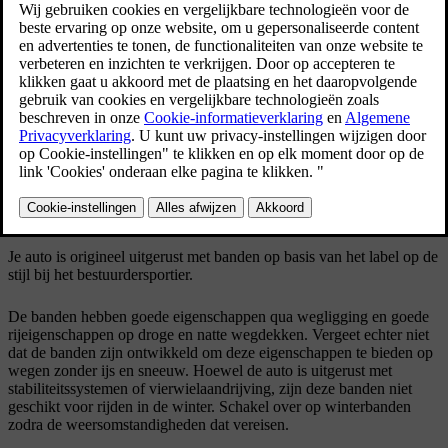
Bijgewerkt 30-03-2026
Aanbevolen banden
Bij aflevering is de auto voorzien van originele Volvo-banden met
[1]
aan de zijkant het opschrift POL
. Deze banden zijn zorgvuldig
afgestemd op de auto. Bij vervanging van de banden is het daarom
belangrijk dat de nieuwe banden ook dit opschrift hebben, zodat de
rijeigenschappen, het comfort en het stroomverbruik van de auto
behouden blijven.
Originele banden
Je auto is origineel uitgerust met banden op basis van het label op de
stijl bij het bestuurdersportier.
De banden hebben goede eigenschappen qua wegligging en goede
rijeigenschappen op droge en natte wegdekken. Vergeet echter niet
dat de banden zijn ontwikkeld om deze eigenschappen te bieden op
wegen zonder ijs en sneeuw. Hoewel de auto is uitgerust met
stabiliteitssystemen of vierwielaandrijving, zijn deze banden niet
geschikt voor rijden in de winter. Schakel over op winterbanden
zodra de weersomstandigheden dat vereisen.