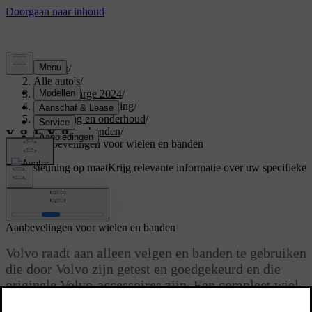
Support
/
Alle auto's
/
C40 Recharge 2024
/
Gebruikershandleiding
/
Verzorging en onderhoud
/
Wielen en banden
/
Aanbevelingen voor wielen en banden
Ondersteuning op maat
Krijg relevante informatie over uw specifieke
auto.
Inloggen
Aanbevelingen voor wielen en banden
Volvo raadt aan alleen velgen en banden te gebruiken
die door Volvo zijn getest en goedgekeurd en die
originele Volvo-accessoires zijn. Een compleet wiel
is een band die op de velg is gemonteerd.