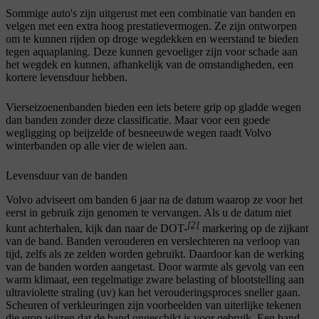
Sommige auto's zijn uitgerust met een combinatie van banden en
velgen met een extra hoog prestatievermogen. Ze zijn ontworpen
om te kunnen rijden op droge wegdekken en weerstand te bieden
tegen aquaplaning. Deze kunnen gevoeliger zijn voor schade aan
het wegdek en kunnen, afhankelijk van de omstandigheden, een
kortere levensduur hebben.
Vierseizoenenbanden bieden een iets betere grip op gladde wegen
dan banden zonder deze classificatie. Maar voor een goede
wegligging op beijzelde of besneeuwde wegen raadt Volvo
winterbanden op alle vier de wielen aan.
Levensduur van de banden
Volvo adviseert om banden 6 jaar na de datum waarop ze voor het
eerst in gebruik zijn genomen te vervangen. Als u de datum niet
[2]
kunt achterhalen, kijk dan naar de DOT-
markering op de zijkant
van de band. Banden verouderen en verslechteren na verloop van
tijd, zelfs als ze zelden worden gebruikt. Daardoor kan de werking
van de banden worden aangetast. Door warmte als gevolg van een
warm klimaat, een regelmatige zware belasting of blootstelling aan
ultraviolette straling (uv) kan het verouderingsproces sneller gaan.
Scheuren of verkleuringen zijn voorbeelden van uiterlijke tekenen
die erop wijzen dat de band ongeschikt is voor gebruik. Een band