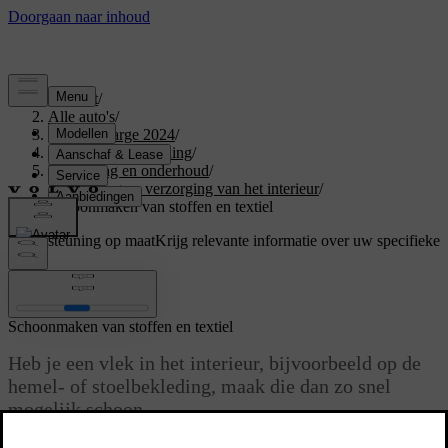
Support
/
Alle auto's
/
C40 Recharge 2024
/
Gebruikershandleiding
/
Verzorging en onderhoud
/
Reiniging en verzorging van het interieur
/
Schoonmaken van stoffen en textiel
Ondersteuning op maat
Krijg relevante informatie over uw specifieke
auto.
Inloggen
Schoonmaken van stoffen en textiel
Heb je een vlek in het interieur, bijvoorbeeld op de
hemel- of stoelbekleding, maak die dan zo snel
mogelijk schoon.
Bijgewerkt 04-04-2025