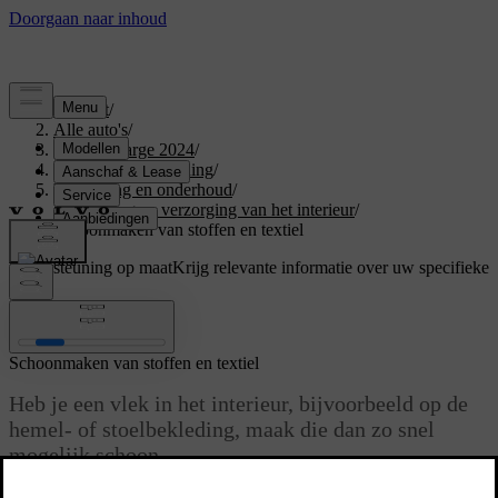
Support
/
Alle auto's
/
C40 Recharge 2024
/
Gebruikershandleiding
/
Verzorging en onderhoud
/
Reiniging en verzorging van het interieur
/
Schoonmaken van stoffen en textiel
Ondersteuning op maat
Krijg relevante informatie over uw specifieke
auto.
Inloggen
Schoonmaken van stoffen en textiel
Heb je een vlek in het interieur, bijvoorbeeld op de
hemel- of stoelbekleding, maak die dan zo snel
mogelijk schoon.
Bijgewerkt 04-04-2025