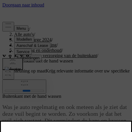
Support
/
Alle auto's
/
C40 Recharge 2024
/
Gebruikershandleiding
/
Verzorging en onderhoud
/
Reiniging en verzorging van de buitenkant
/
Buitenkant met de hand wassen
Ondersteuning op maat
Krijg relevante informatie over uw specifieke
auto.
Inloggen
Buitenkant met de hand wassen
Was je auto regelmatig en ook meteen als je ziet dat
deze vuil begint te worden. Zo voorkom je dat het
vuil zich vastzet. Dit vermindert de kans op krassen
en zorgt er natuurlijk ook voor dat je auto er mooi