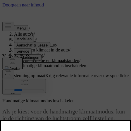
Support
/
Alle auto's
/
EX40 2025
/
Gebruikershandleiding
/
Comfort en klimaat in de auto
/
Klimaatregeling
/
Luchtcirculatie en klimaatstanden
/
Handmatige klimaatmodus inschakelen
Ondersteuning op maat
Krijg relevante informatie over uw specifieke
auto.
Inloggen
Handmatige klimaatmodus inschakelen
Als je kiest voor de handmatige klimaatmodus, kun
je de richting van de luchtstroom zelf instellen.
Bijgewerkt 04-04-2025