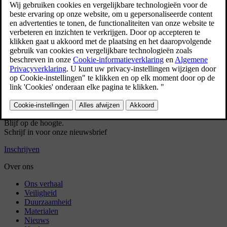
Druk op het ventilatorsymbool in de onderste balk
.
Selecteer
Handmatig
.
Kies de gewenste richting van de luchtstroom en het vermogen
van de ventilatoren.
Heeft dit geholpen?
Ja
Nee