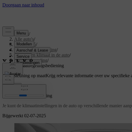
Support
/
Alle auto's
/
EX40 2025
/
Gebruikershandleiding
/
Comfort en klimaat in de auto
/
Klimaatregeling
/
Klimaatregelingsbediening
Ondersteuning op maat
Krijg relevante informatie over uw specifieke 
Inloggen
Klimaatregelingsbediening
Je kunt de klimaatinstellingen in de auto op verschillende manier aanp
Bijgewerkt 02-07-2025