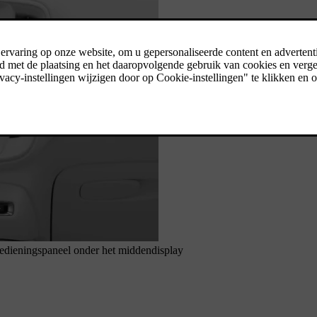
edieningspaneel onder het middendisplay