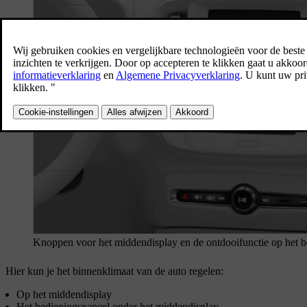
Knoppen voor het middendisplay en de ontdooifunctie op het b
Hier kun je het binnenklimaat van de auto regelen:
Op het middendisplay
Het bedieningspaneel onder het middendisplay.