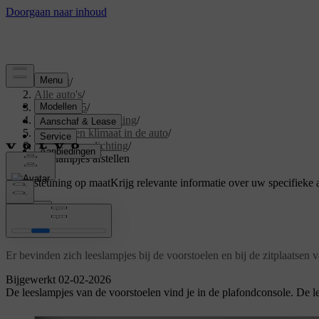
Support
/
Alle auto's
/
EX40 2025
/
Gebruikershandleiding
/
Comfort en klimaat in de auto
/
Interieurverlichting
/
Leeslampjes afstellen
Ondersteuning op maat
Krijg relevante informatie over uw specifieke 
Inloggen
Leeslampjes afstellen
Er bevinden zich leeslampjes bij de voorstoelen en bij de zitplaatsen 
Bijgewerkt 02-02-2026
De leeslampjes van de voorstoelen vind je in de plafondconsole. De l