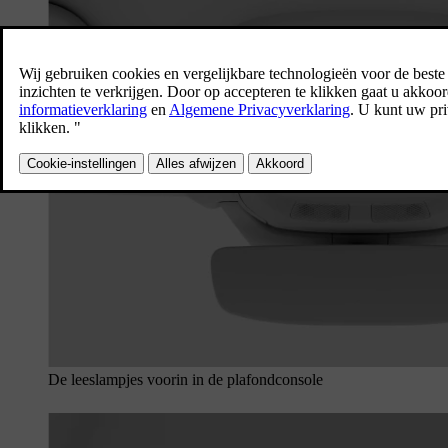
De leeslampjes voorin in de plafondconsole