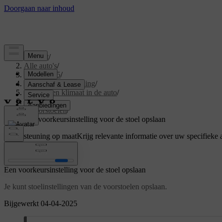
Support
/
Alle auto's
/
EX40 2025
/
Gebruikershandleiding
/
Comfort en klimaat in de auto
/
Stoelen
/
Voorstoelen
/
Een voorkeursinstelling voor de stoel opslaan
Ondersteuning op maat
Krijg relevante informatie over uw specifieke 
Inloggen
Een voorkeursinstelling voor de stoel opslaan
Je kunt stoelinstellingen van de voorstoelen opslaan.
Bijgewerkt 04-04-2025