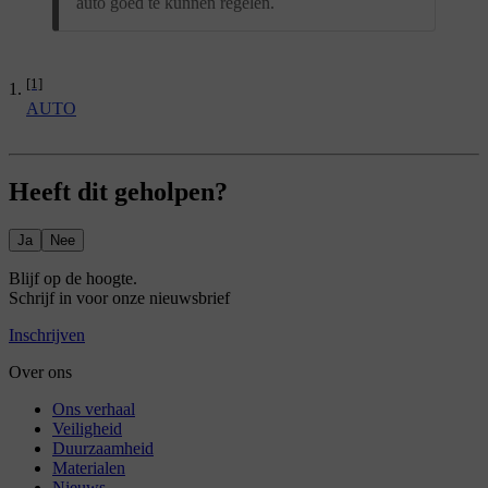
auto goed te kunnen regelen.
[1]
AUTO
Heeft dit geholpen?
Ja
Nee