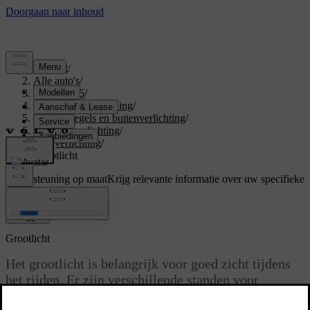
Support
/
Alle auto's
/
EX40 2025
/
Gebruikershandleiding
/
Zicht, spiegels en buitenverlichting
/
Exterieurverlichting
/
Rijverlichting
/
Grootlicht
Ondersteuning op maat
Krijg relevante informatie over uw specifieke
auto.
Inloggen
Grootlicht
Het grootlicht is belangrijk voor goed zicht tijdens
het rijden. Er zijn verschillende standen voor
verschillende omstandigheden.