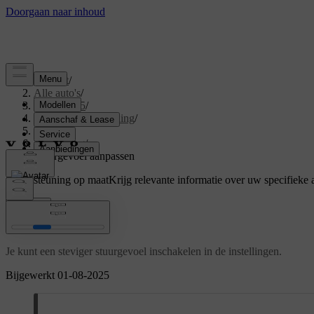
Support
/
Alle auto's
/
EX40 2025
/
Gebruikershandleiding
/
Driving
/
Besturing
/
Stuurgevoel aanpassen
Ondersteuning op maat
Krijg relevante informatie over uw specifieke 
Inloggen
Stuurgevoel aanpassen
Je kunt een steviger stuurgevoel inschakelen in de instellingen.
Bijgewerkt 01-08-2025