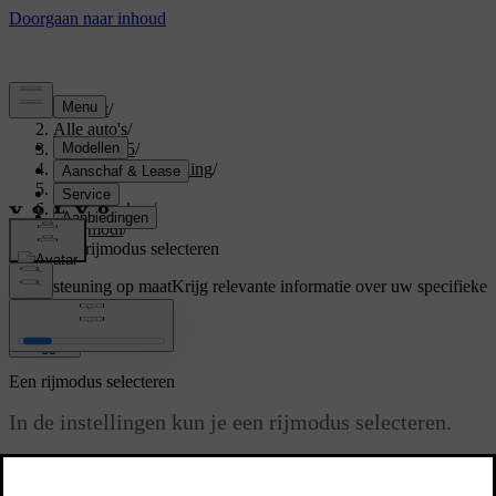
Support
/
Alle auto's
/
EX40 2025
/
Gebruikershandleiding
/
Driving
/
Rijkenmerken
/
Rijmodi
/
Een rijmodus selecteren
Ondersteuning op maat
Krijg relevante informatie over uw specifieke
auto.
Inloggen
Een rijmodus selecteren
In de instellingen kun je een rijmodus selecteren.
Bijgewerkt 01-08-2025
Je auto heeft verschillende rijmodi voor verschillende