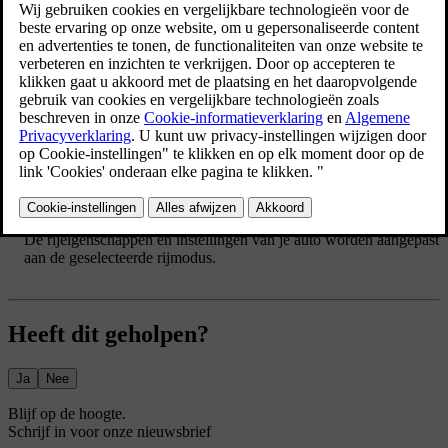
rijomstandigheden en situaties. Als je een rijmodus selecteert, kan je
auto de rijeigenschappen en dynamiek aanpassen aan het beoogde
gebruik, waardoor bepaalde instellingen kunnen worden
uitgeschakeld. In de instellingen kun je een rijmodus selecteren.
De standaard rijmodus wordt standaard geselecteerd telkens
wanneer je de auto start.
Druk op het autosymbool
in de onderste balk en ga naar
Instellingen
.
Ga naar
Rijden
→
Rijstanden
.
Selecteer een rijmodus.
De rijeigenschappen en instellingen van je auto worden aangepast
aan de geselecteerde rijmodus.
Heeft dit geholpen?
Ja
Nee