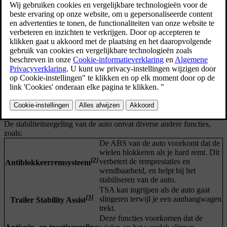
Elektronische stabiliteitsregeling
[1]
De elektronische stabiliteitsregeling
bestaat uit diverse subfuncties
die je auto automatisch kunnen laten remmen om te voorkomen dat
je gaat slippen als de auto geen tractie of verlies van controle over
het stuur detecteert. Hiervoor schakelt de ESC de remmen op elk
wiel afzonderlijk in. Wanneer dit gebeurt, gaat het symbool voor
ESC op het bestuurdersdisplay knipperen.
De stabiliteitsregeling van de auto omvat diverse andere functies,
zoals:
De ABS van de auto voorkomt dat de
wielen blokkeren als je hard remt. Dit
[2]
verbetert de remprestaties en
Antiblokkeerremsysteem
wendbaarheid, en helpt bij het
stabiliseren van de auto.
TSA kan ingrijpen als de auto gaat
[3]
slingeren terwijl je een aanhangwagen
Trailer Stability Assist
trekt.
Deze functies voorkomen dat de