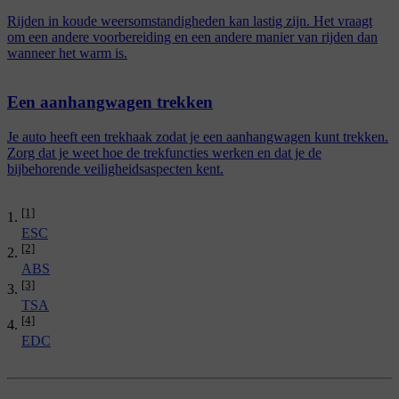
Rijden in koude weersomstandigheden kan lastig zijn. Het vraagt
om een andere voorbereiding en een andere manier van rijden dan
wanneer het warm is.
Een aanhangwagen trekken
Je auto heeft een trekhaak zodat je een aanhangwagen kunt trekken.
Zorg dat je weet hoe de trekfuncties werken en dat je de
bijbehorende veiligheidsaspecten kent.
[1]
ESC
[2]
ABS
[3]
TSA
[4]
EDC