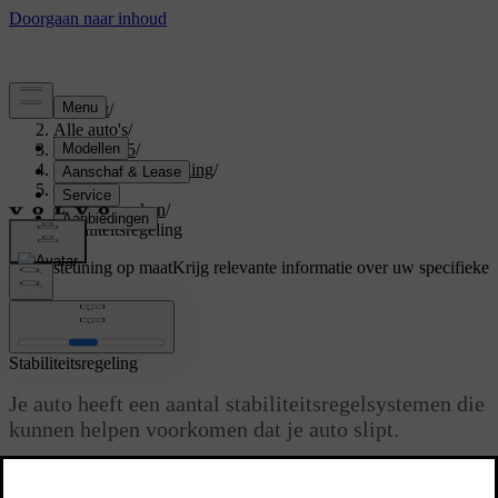
Support
/
Alle auto's
/
EX40 2025
/
Gebruikershandleiding
/
Driving
/
Rijkenmerken
/
Stabiliteitsregeling
Ondersteuning op maat
Krijg relevante informatie over uw specifieke
auto.
Inloggen
Stabiliteitsregeling
Je auto heeft een aantal stabiliteitsregelsystemen die
kunnen helpen voorkomen dat je auto slipt.
Bijgewerkt 30-03-2026