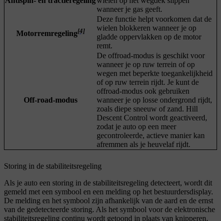
Antispin- en tractieregeling
wielen op het wegdek slippen
wanneer je gas geeft.
Deze functie helpt voorkomen dat de
wielen blokkeren wanneer je op
[4]
Motorremregeling
gladde oppervlakken op de motor
remt.
De offroad-modus is geschikt voor
wanneer je op ruw terrein of op
wegen met beperkte toegankelijkheid
of op ruw terrein rijdt. Je kunt de
offroad-modus ook gebruiken
Off-road-modus
wanneer je op losse ondergrond rijdt,
zoals diepe sneeuw of zand. Hill
Descent Control wordt geactiveerd,
zodat je auto op een meer
gecontroleerde, actieve manier kan
afremmen als je heuvelaf rijdt.
Storing in de stabiliteitsregeling
Als je auto een storing in de stabiliteitsregeling detecteert, wordt dit
gemeld met een symbool en een melding op het bestuurdersdisplay.
De melding en het symbool zijn afhankelijk van de aard en de ernst
van de gedetecteerde storing. Als het symbool voor de elektronische
stabiliteitsregeling continu wordt getoond in plaats van knipperen,