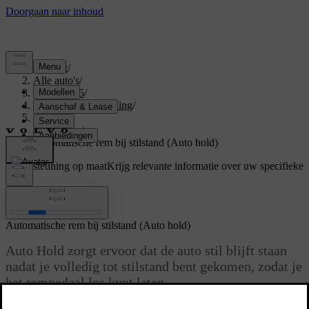
Support
/
Alle auto's
/
EX40 2025
/
Gebruikershandleiding
/
Driving
/
Remmen
/
Automatische rem bij stilstand (Auto hold)
Ondersteuning op maat
Krijg relevante informatie over uw specifieke
auto.
Inloggen
Automatische rem bij stilstand (Auto hold)
Auto Hold zorgt ervoor dat de auto stil blijft staan
nadat je volledig tot stilstand bent gekomen, zodat je
het rempedaal los kunt laten.
Bijgewerkt 02-07-2025