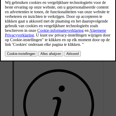
Als de auto in stand D of R staat en de auto remt tot stilstand, dan
wordt Auto Hold automatisch geactiveerd, mits er aan de
noodzakelijke voorwaarden is voldaan. Dit wordt aangegeven met
het Hold-symbool in het bestuurdersdisplay.
Om de automatische rem uit te schakelen en verder te rijden in de
geselecteerde schakelstand, druk je het rijpedaal in.