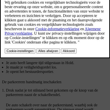
Bijgewerkt 01-08-2025
Trek de parkeerrem handmatig aan door op de
parkeerremknop te drukken.
Er zijn verschillende situaties waarin je auto de parkeerrem
automatisch inschakelt. Deze zijn onder meer de volgende:
Je auto heeft langere tijd stilgestaan in Hold.
Je maakt je veiligheidsgordel los.
Je opent het bestuurdersportier.
De parkeerrem handmatig inschakelen
Druk nadat je tot stilstand bent gekomen op de knop van de
parkeerrem naast de schakelhendel.
De auto schakelt over naar de parkeerstand, waarbij ook de
parkeerrem wordt aangetrokken. De nieuwe stand wordt