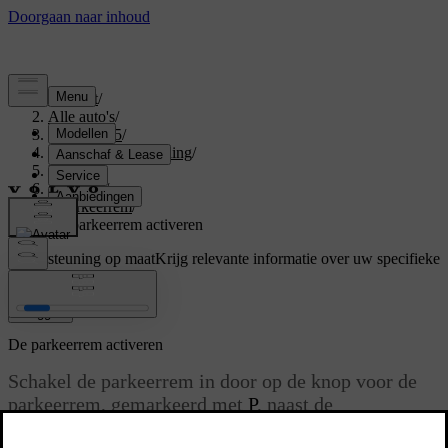
Support
/
Alle auto's
/
EX40 2025
/
Gebruikershandleiding
/
Driving
/
Remmen
/
Parkeerrem
/
De parkeerrem activeren
Ondersteuning op maat
Krijg relevante informatie over uw specifieke
auto.
Inloggen
De parkeerrem activeren
Schakel de parkeerrem in door op de knop voor de
parkeerrem, gemarkeerd met
P
, naast de
schakelhendel te drukken.