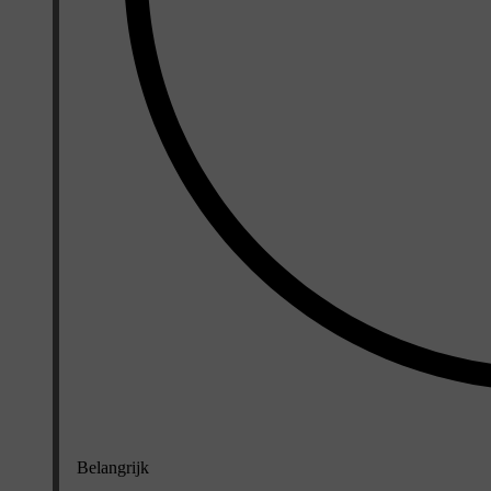
Belangrijk