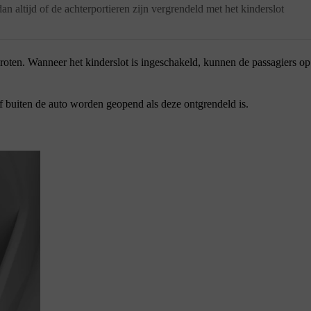
an altijd of de achterportieren zijn vergrendeld met het kinderslot
groten. Wanneer het kinderslot is ingeschakeld, kunnen de passagiers o
f buiten de auto worden geopend als deze ontgrendeld is.