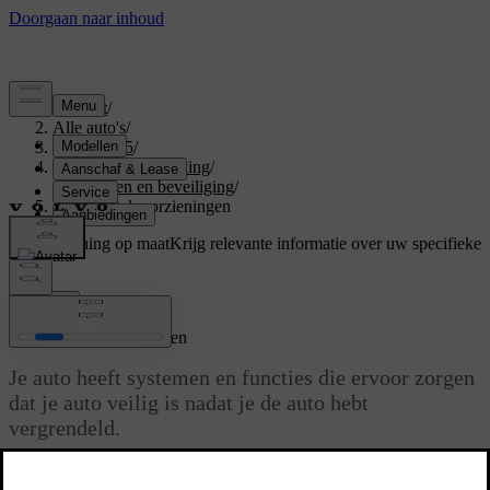
Support
/
Alle auto's
/
EX40 2025
/
Gebruikershandleiding
/
Instappen en beveiliging
/
Antidiefstalvoorzieningen
Ondersteuning op maat
Krijg relevante informatie over uw specifieke
auto.
Inloggen
Antidiefstalvoorzieningen
Je auto heeft systemen en functies die ervoor zorgen
dat je auto veilig is nadat je de auto hebt
vergrendeld.
Bijgewerkt 02-07-2025
Wanneer de auto wordt vergrendeld, worden functies en systemen