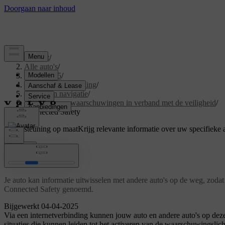
Support
/
Alle auto's
/
EX40 2025
/
Gebruikershandleiding
/
Rijhulp en navigatie
/
Ingrijpen en waarschuwingen in verband met de veiligheid
/
Connected Safety
Ondersteuning op maat
Krijg relevante informatie over uw specifieke 
Inloggen
Connected Safety
Je auto kan informatie uitwisselen met andere auto's op de weg, zod
Connected Safety genoemd.
Bijgewerkt 04-04-2025
Via een internetverbinding kunnen jouw auto en andere auto's op de
situaties die kunnen leiden tot het activeren van de waarschuwingslich