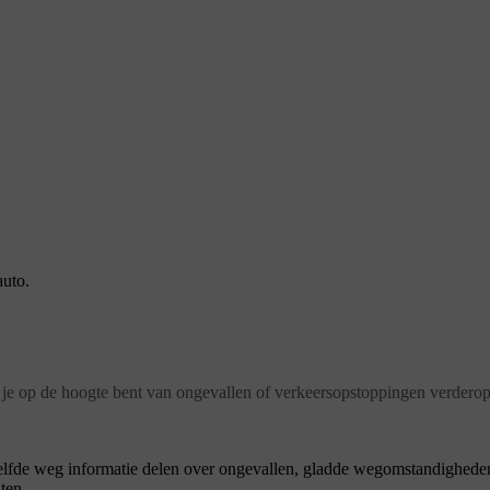
auto.
at je op de hoogte bent van ongevallen of verkeersopstoppingen verder
zelfde weg informatie delen over ongevallen, gladde wegomstandighede
ten.