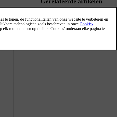
Gerelateerde artikelen
Internetverbinding
Als je auto verbinding met internet maakt,
kun je bepaalde functies en over-the-air
software-updates gebruiken.