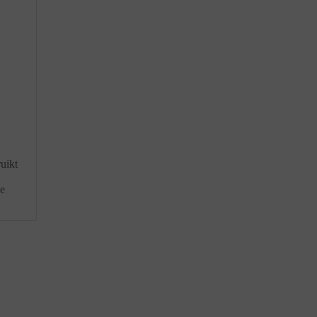
uikt
ke