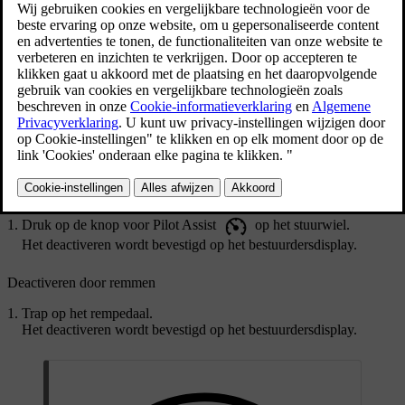
gedeactiveerd.
Bijgewerkt 28-10-2024
Pilot Assist wordt op dezelfde manier geactiveerd en gedeactiveerd.
Je drukt gewoon op de knop voor Pilot Assist op het stuurwiel. Je
kunt Pilot Assist ook deactiveren door te remmen.
Wanneer je Pilot Assist deactiveert, worden alle functies ervan ook
uitgeschakeld. Dit omvat ook snelheid en afstand houden, en
stuurhulp.
Pilot Assist deactiveren met de knop op het stuurwiel
Druk op de knop voor Pilot Assist
op het stuurwiel.
Het deactiveren wordt bevestigd op het bestuurdersdisplay.
Deactiveren door remmen
Trap op het rempedaal.
Het deactiveren wordt bevestigd op het bestuurdersdisplay.