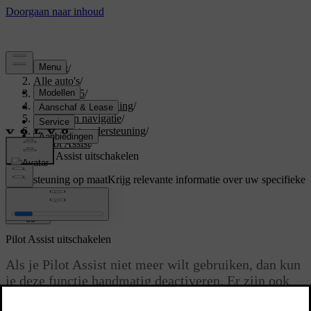
Support
/
Alle auto's
/
EX40 2025
/
Gebruikershandleiding
/
Rijhulp en navigatie
/
Rijden met ondersteuning
/
Pilot Assist
/
Pilot Assist uitschakelen
Ondersteuning op maat
Krijg relevante informatie over uw specifieke
auto.
Inloggen
Pilot Assist uitschakelen
Als je Pilot Assist niet meer wilt gebruiken, dan kun
je deze functie handmatig deactiveren. Er zijn ook
situaties waarbij Pilot Assist automatisch wordt