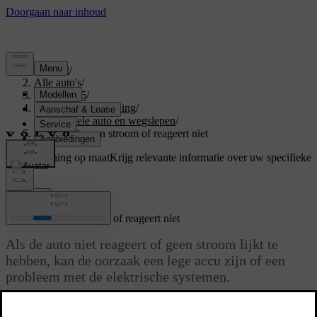
Support
/
Alle auto's
/
EX40 2025
/
Gebruikershandleiding
/
Immobiele auto en wegslepen
/
Auto heeft geen stroom of reageert niet
Ondersteuning op maat
Krijg relevante informatie over uw specifieke
auto.
Inloggen
Auto heeft geen stroom of reageert niet
Als de auto niet reageert of geen stroom lijkt te
hebben, kan de oorzaak een lege accu zijn of een
probleem met de elektrische systemen.
Bijgewerkt 16-04-2025
Als de accu's van de auto leeg zijn, reageert de auto niet meer op