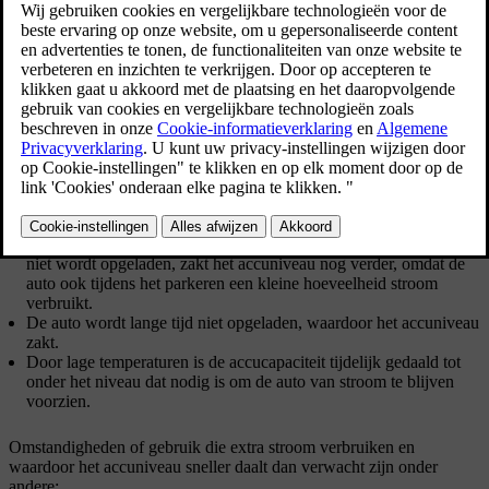
bepaalde handelingen. Zo kun je de auto bijvoorbeeld niet meer
ontgrendelen of starten.
Als de auto niet reageert omdat de accu's bijna leeg zijn, heb je
verschillende opties, afhankelijk van de situatie.
De volgende situaties kunnen ertoe leiden dat beide accu's in de auto
leeg raken:
Er wordt met de auto gereden totdat de accu op 0% staat en die
wordt vervolgens niet meteen opgeladen.
De auto wordt met een laag accuniveau achtergelaten. Als de auto
niet wordt opgeladen, zakt het accuniveau nog verder, omdat de
auto ook tijdens het parkeren een kleine hoeveelheid stroom
verbruikt.
De auto wordt lange tijd niet opgeladen, waardoor het accuniveau
zakt.
Door lage temperaturen is de accucapaciteit tijdelijk gedaald tot
onder het niveau dat nodig is om de auto van stroom te blijven
voorzien.
Omstandigheden of gebruik die extra stroom verbruiken en
waardoor het accuniveau sneller daalt dan verwacht zijn onder
andere: