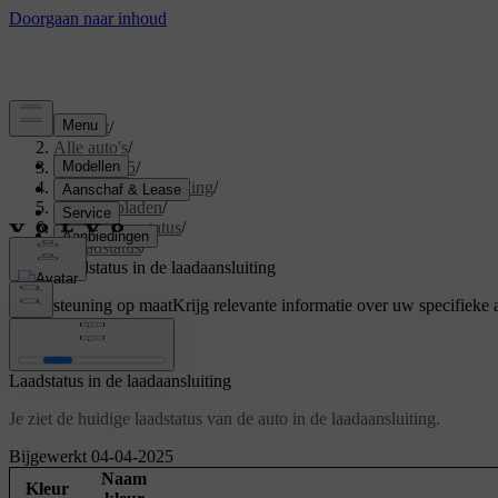
Support
/
Alle auto's
/
EX40 2025
/
Gebruikershandleiding
/
Je auto opladen
/
Laadtijd en -status
/
Laadstatus
/
Laadstatus in de laadaansluiting
Ondersteuning op maat
Krijg relevante informatie over uw specifieke 
Inloggen
Laadstatus in de laadaansluiting
Je ziet de huidige laadstatus van de auto in de laadaansluiting.
Bijgewerkt 04-04-2025
Naam
Kleur