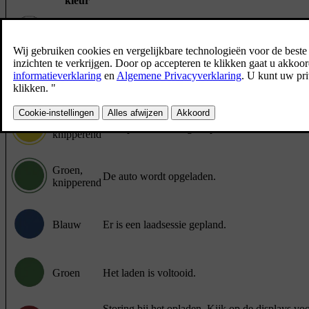
kleur
Wit
Welkomstverlichting.
Geel
De laadkabel is aangesloten en het laadproces 
Geel,
Het opladen wordt gestopt.
knipperend
Groen,
De auto wordt opgeladen.
knipperend
Blauw
Er is een laadsessie gepland.
Groen
Het laden is voltooid.
Storing bij het opladen. Kijk op de displays vo