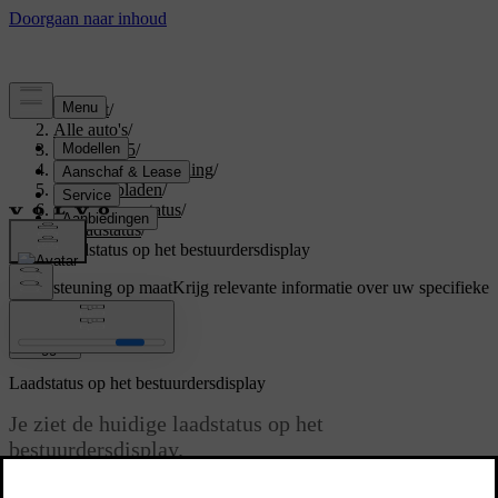
Support
/
Alle auto's
/
EX40 2025
/
Gebruikershandleiding
/
Je auto opladen
/
Laadtijd en -status
/
Laadstatus
/
Laadstatus op het bestuurdersdisplay
Ondersteuning op maat
Krijg relevante informatie over uw specifieke
auto.
Inloggen
Laadstatus op het bestuurdersdisplay
Je ziet de huidige laadstatus op het
bestuurdersdisplay.
Bijgewerkt 04-04-2025