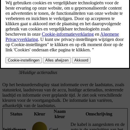
Informatie op het bestuurdersdisplay.
1
Informatie over de laadstatus
2
Informatie over het laadniveau van de accu
3
Huidige actieradius
Op het bestuurdersdisplay staat informatie over de laadstatus, zoals
statustekst, laadniveau van de accu, huidige actieradius, resterende
laadtijd en informatie over geplande tijd. Je ziet ook verschillende
kleuren voor de voortgangsbalk. De informatie kan variëren,
afhankelijk van de laadstatus.
Naam
Status
Kleur
Omschrijving
kleur
De kabel is aangesloten en de
Initialiseren...
Geel
auto is de aansluiting aan het