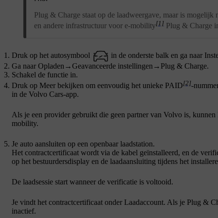
Plug & Charge staat op de laadweergave, maar is mogelijk n
[1]
en andere infrastructuur voor e-mobility
Plug & Charge in 
Druk op het autosymbool
in de onderste balk en ga naar
Inst
Ga naar
Opladen
→
Geavanceerde instellingen
→
Plug & Charge
.
Schakel de functie in.
[2]
Druk op
Meer bekijken
om eenvoudig het unieke PAID
-nummer 
in de Volvo Cars-app.
Als je een provider gebruikt die geen partner van Volvo is, kunnen 
mobility.
Je auto aansluiten op een openbaar laadstation.
Het contractcertificaat wordt via de kabel geïnstalleerd, en de verif
op het bestuurdersdisplay en de laadaansluiting tijdens het installere
De laadsessie start wanneer de verificatie is voltooid.
Je vindt het contractcertificaat onder
Laadaccount
. Als je Plug & Ch
inactief.