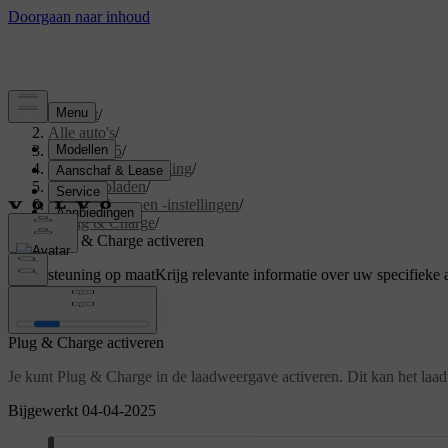
Support
/
Alle auto's
/
EX40 2025
/
Gebruikershandleiding
/
Je auto opladen
/
Oplaadscherm en -instellingen
/
Plug & Charge
/
Plug & Charge activeren
Ondersteuning op maat
Krijg relevante informatie over uw specifieke 
Inloggen
Plug & Charge activeren
Je kunt Plug & Charge in de laadweergave activeren. Dit kan het laadp
Bijgewerkt 04-04-2025