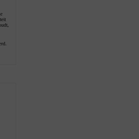
de
teit
oudt,
erd.