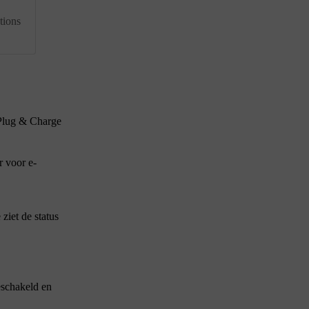
tions
 Plug & Charge
r voor e-
ziet de status
geschakeld en