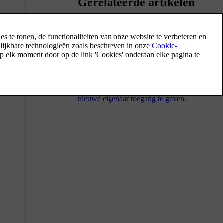
Gerelateerde artikelen
Een nieuwe eigenaar
De bestuurder van de auto moet bij Volvo
zijn geregistreerd om alle beschikbare
functies en diensten te gebruiken. Als de
auto een nieuwe eigenaar krijgt, moet de
huidige eigenaar worden verwijderd om de
nieuwe eigenaar toegang te geven.