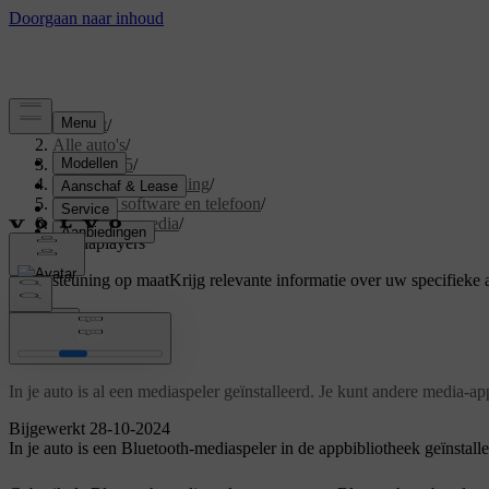
Support
/
Alle auto's
/
EX40 2025
/
Gebruikershandleiding
/
Displays, software en telefoon
/
Geluid en media
/
Mediaplayers
Ondersteuning op maat
Krijg relevante informatie over uw specifieke 
Inloggen
Mediaplayers
In je auto is al een mediaspeler geïnstalleerd. Je kunt andere media-
Bijgewerkt 28-10-2024
In je auto is een Bluetooth-mediaspeler in de appbibliotheek geïnstalle