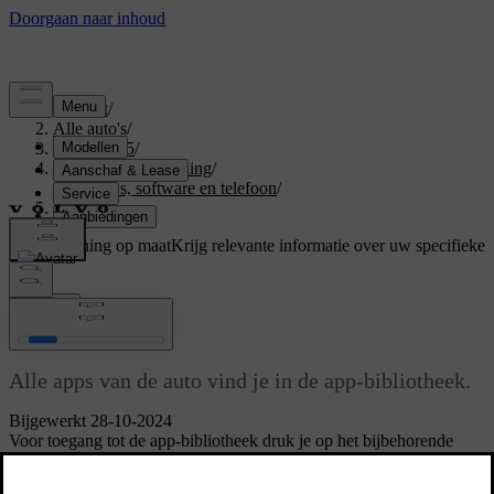
Support
/
Alle auto's
/
EX40 2025
/
Gebruikershandleiding
/
Displays, software en telefoon
/
In-car apps
Ondersteuning op maat
Krijg relevante informatie over uw specifieke
auto.
Inloggen
In-car apps
Alle apps van de auto vind je in de app-bibliotheek.
Bijgewerkt 28-10-2024
Voor toegang tot de app-bibliotheek druk je op het bijbehorende
symbool op de onderste balk.