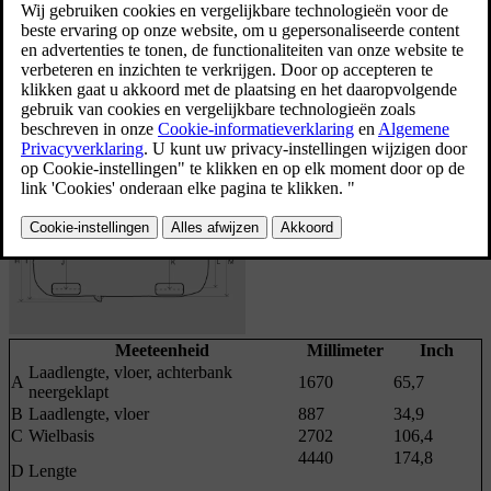
bij de bijbehorende letter in de onderstaande tabel.
Meeteenheid
Millimeter
Inch
Laadlengte, vloer, achterbank
A
1670
65,7
neergeklapt
B
Laadlengte, vloer
887
34,9
C
Wielbasis
2702
106,4
4440
174,8
D
Lengte