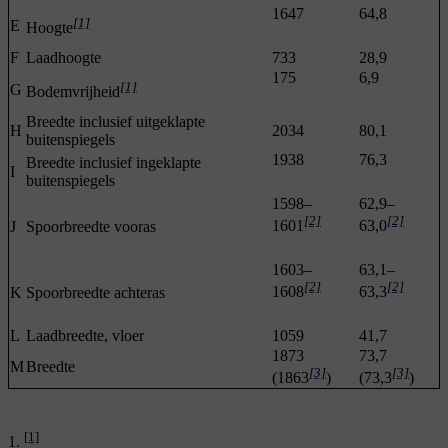
1647
64,8
[1]
E
Hoogte
F
Laadhoogte
733
28,9
175
6,9
[1]
G
Bodemvrijheid
Breedte inclusief uitgeklapte
H
2034
80,1
buitenspiegels
1938
76,3
Breedte inclusief ingeklapte
I
buitenspiegels
1598–
62,9–
[2]
[2]
1601
63,0
J
Spoorbreedte vooras
1603–
63,1–
[2]
[2]
1608
63,3
K
Spoorbreedte achteras
L
Laadbreedte, vloer
1059
41,7
1873
73,7
M
Breedte
[3]
[3]
(1863
)
(73,3
)
[1]