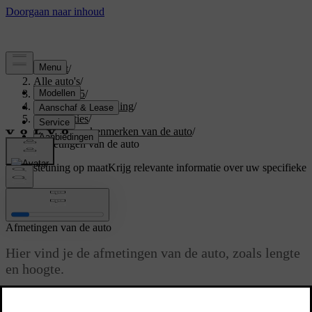
Support
/
Alle auto's
/
EX40 2025
/
Gebruikershandleiding
/
Specificaties
/
Algemene kenmerken van de auto
/
Afmetingen van de auto
Ondersteuning op maat
Krijg relevante informatie over uw specifieke
auto.
Inloggen
Afmetingen van de auto
Hier vind je de afmetingen van de auto, zoals lengte
en hoogte.
Bijgewerkt 30-03-2026
Zoek de afmeting die je zoekt eerst in de afbeeldingen en kijk dan