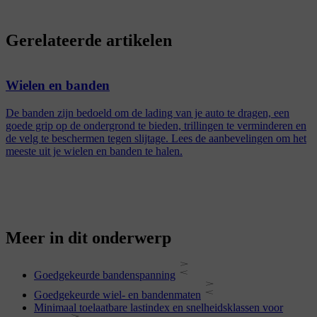
Gerelateerde artikelen
Wielen en banden
De banden zijn bedoeld om de lading van je auto te dragen, een
goede grip op de ondergrond te bieden, trillingen te verminderen en
de velg te beschermen tegen slijtage. Lees de aanbevelingen om het
meeste uit je wielen en banden te halen.
Meer in dit onderwerp
Goedgekeurde bandenspanning
Goedgekeurde wiel- en bandenmaten
Minimaal toelaatbare lastindex en snelheidsklassen voor