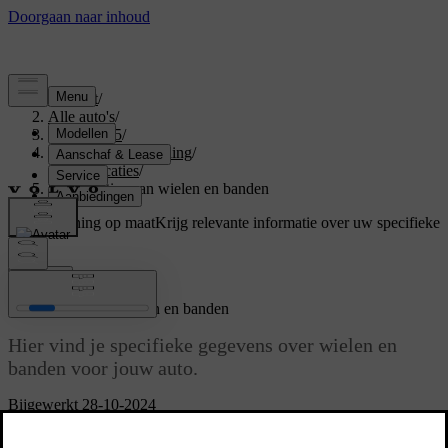
Support
/
Alle auto's
/
EX40 2025
/
Gebruikershandleiding
/
Specificaties
/
Specificaties van wielen en banden
Ondersteuning op maat
Krijg relevante informatie over uw specifieke
auto.
Inloggen
Specificaties van wielen en banden
Hier vind je specifieke gegevens over wielen en
banden voor jouw auto.
Bijgewerkt 28-10-2024