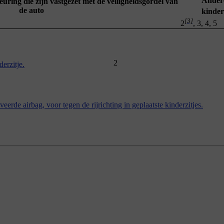
Ander
uring die zijn vastgezet met de veiligheidsgordel van
de auto
kinder
[3]
2
, 3, 4, 5
2
erzitje.
eerde airbag, voor tegen de rijrichting in geplaatste kinderzitjes.