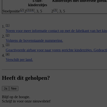
i-Size-
Kinderzitjes met universele goedke
kinderzitjes
[2]
[3]
[4]
[3]
Stoelpositie
2
, 3, 5
2
, 3, 5
[1]
Neem voor meer informatie contact op met de fabrikant van het kind
[2]
Volgens de bovenstaande nummering.
[3]
Geactiveerde airbag voor naar voren gerichte kinderzitjes. Gedeactiv
[4]
Verschilt per land.
Heeft dit geholpen?
Ja
Nee