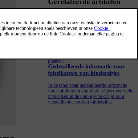
Gerelateerde artikelen
Frontale airbags
De frontale airbags zijn zo gemaakt dat ze
worden geactiveerd bij bepaalde frontale
aanrijdingen. De voorpassagiersairbag kan
worden uitgeschakeld om bepaalde naar
achteren gerichte kinderzitjes te kunnen
plaatsen.
Gedetailleerde informatie voor
fabrikanten van kinderzitjes
In de tabel staat gedetailleerde informatie
voor fabrikanten van kinderzitjes over welke
zitplaatsen in de auto geschikt zijn voor
verschillende soorten kinderzitjes.