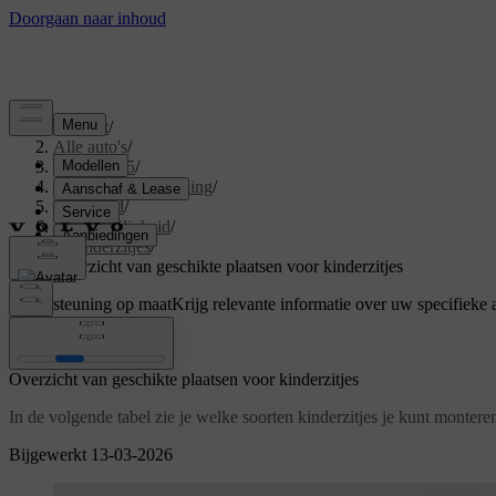
Support
/
Alle auto's
/
EX40 2025
/
Gebruikershandleiding
/
Veiligheid
/
Kinderveiligheid
/
Kinderzitjes
/
Overzicht van geschikte plaatsen voor kinderzitjes
Ondersteuning op maat
Krijg relevante informatie over uw specifieke 
Inloggen
Overzicht van geschikte plaatsen voor kinderzitjes
In de volgende tabel zie je welke soorten kinderzitjes je kunt monteren
Bijgewerkt 13-03-2026