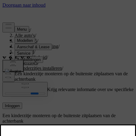
Support
/
Alle auto's
/
EX40 2025
/
Gebruikershandleiding
/
Veiligheid
/
Kinderveiligheid
/
Kinderzitjes
/
Kinderzitjes installeren
/
Een kinderzitje monteren op de buitenste zitplaatsen van de
achterbank
Ondersteuning op maat
Krijg relevante informatie over uw specifieke
auto.
Inloggen
Een kinderzitje monteren op de buitenste zitplaatsen van de
achterbank
Als je een kinderzitje veilig op een van de buitenste