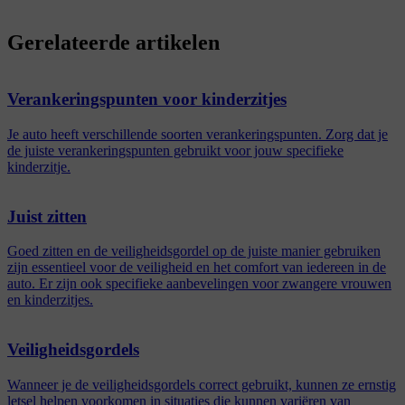
Gerelateerde artikelen
Verankeringspunten voor kinderzitjes
Je auto heeft verschillende soorten verankeringspunten. Zorg dat je
de juiste verankeringspunten gebruikt voor jouw specifieke
kinderzitje.
Juist zitten
Goed zitten en de veiligheidsgordel op de juiste manier gebruiken
zijn essentieel voor de veiligheid en het comfort van iedereen in de
auto. Er zijn ook specifieke aanbevelingen voor zwangere vrouwen
en kinderzitjes.
Veiligheidsgordels
Wanneer je de veiligheidsgordels correct gebruikt, kunnen ze ernstig
letsel helpen voorkomen in situaties die kunnen variëren van