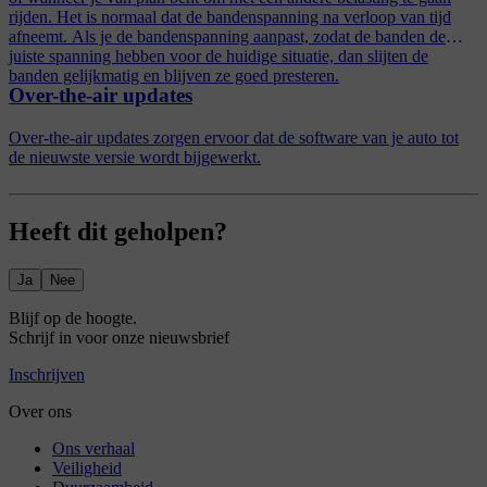
rijden. Het is normaal dat de bandenspanning na verloop van tijd
afneemt. Als je de bandenspanning aanpast, zodat de banden de
juiste spanning hebben voor de huidige situatie, dan slijten de
banden gelijkmatig en blijven ze goed presteren.
Over-the-air updates
Over-the-air updates zorgen ervoor dat de software van je auto tot
de nieuwste versie wordt bijgewerkt.
Heeft dit geholpen?
Ja
Nee