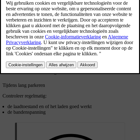
Bijgewerkt 16-04-2025
Voorbereidingen lang parkeren
Wanneer je je auto langer dan een maand laat staan, is het
aanbevolen accuniveau 40-60%. Gebruik of laad de auto op om
het aanbevolen niveau te bereiken.
Als je de auto langer dan drie maanden geparkeerd laat staan, is
het aan te raden om de stekker in het stopcontact te laten zitten.
Dat is beter voor de accu.
Controleer en pas de bandenspanning aan het aanbevolen niveau
aan.
Kies een koele, beschutte plek. Een omgeving met gecontroleerde
en consistente omstandigheden wordt aanbevolen.
Tijdens lang parkeren
Controleer regelmatig:
de laadtoestand en of het laden goed werkt
de bandenspanning