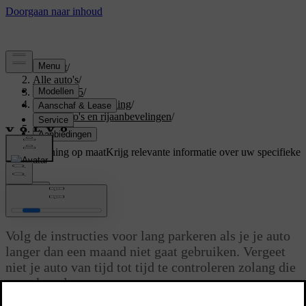
Support
/
Alle auto's
/
EX40 2025
/
Gebruikershandleiding
/
Scenario's en rijaanbevelingen
/
Lang parkeren
Ondersteuning op maat
Krijg relevante informatie over uw specifieke
auto.
Inloggen
Lang parkeren
Volg de instructies voor lang parkeren als je je auto
langer dan een maand niet gaat gebruiken. Vergeet
niet je auto van tijd tot tijd te controleren zolang die
geparkeerd staat.