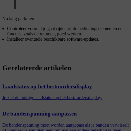
Na lang parkeren
Controleer voordat je gaat rijden of de bedieningselementen en
functies, zoals de remmen, goed werken.
Installeer eventuele beschikbare software-updates.
Gerelateerde artikelen
Laadstatus op het bestuurdersdisplay
Je ziet de huidige laadstatus op het bestuurdersdisplay.
De bandenspanning aanpassen
De bandenspanning moet worden aangepast als je banden verwisselt
of wanneer je van plan bent om met een andere belasting te gaan