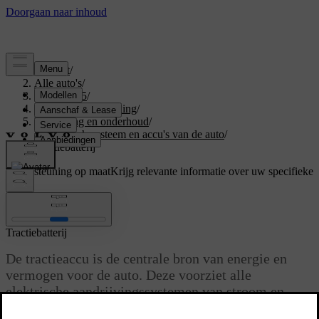
Support
/
Alle auto's
/
EX40 2025
/
Gebruikershandleiding
/
Verzorging en onderhoud
/
Elektrisch systeem en accu's van de auto
/
Tractiebatterij
Ondersteuning op maat
Krijg relevante informatie over uw specifieke
auto.
Inloggen
Tractiebatterij
De tractieaccu is de centrale bron van energie en
vermogen voor de auto. Deze voorziet alle
elektrische aandrijvingssystemen van stroom en
levert indirect energie aan de rest van de auto door