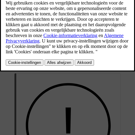
de kleinere 12V-accu opgeladen te houden.
Bijgewerkt 02-02-2026
De tractiebatterij bevindt zich aan de onderkant van de auto
Verzorging van de accu en accustatus
Hoe je je auto gebruikt, beïnvloedt de toestand van de tractieaccu.
Na verloop van tijd neemt de capaciteit af. Een aantal aanbevelingen
kunnen helpen om de levensduur van de accu te verlengen. Ze
gelden voor gebeurtenissen en omstandigheden die schade aan de
accu kunnen veroorzaken.